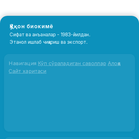
Қўқон биокимё
Сифат ва анъаналар - 1983-йилдан.
Этанол ишлаб чиқариш ва экспорт.
Навигация
Кўп сўраладиган саволлар
Алоқа
Сайт харитаси