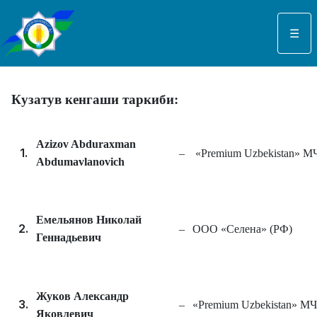
Select your language
☰
Кузатув кенгаши таркиби:
Azizov Abduraxman
1.
–
«Premium Uzbekistan» МЧ
Abdumavlanovich
Емельянов Николай
2.
–
ООО «Селена» (РФ)
Геннадьевич
Жуков Александр
3.
–
«Premium Uzbekistan» М
Яковлевич