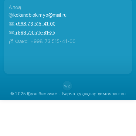
Алоқа
@
kokandbiokimyo@mail.ru
☎
+998 73 515-41-00
☎
+998 73 515-41-25
📠 Факс: +998 73 515-41-00
wz
© 2025 Қўқон биокимё - Барча ҳуқуқлар ҳимояланган