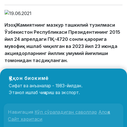
Изоҳ: Жамиятнинг мазкур ташкилий тузилмаси
Ўзбекистон Республикаси Президентининг 2015
йил 24 апрелдаги ПҚ-4720 сонли қарорига
мувофиқ ишлаб чиқилган ва 2023 йил 23 июнда
акциядорларнинг йиллик умумий йиғилиши
томонидан тасдиқланган.
Қўқон биокимё
Сифат ва анъаналар - 1983-йилдан.
Этанол ишлаб чиқариш ва экспорт.
Навигация
Кўп сўраладиган саволлар
Алоқа
Сайт харитаси