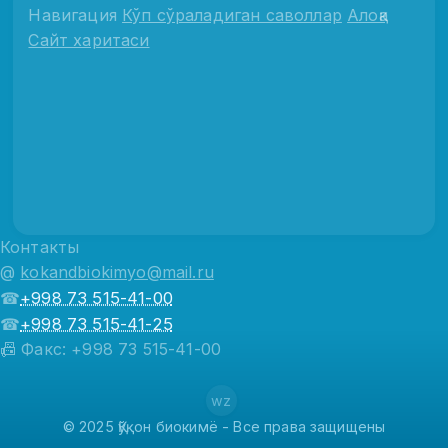
Навигация
Кўп сўраладиган саволлар
Алоқа
Сайт харитаси
Контакты
@
kokandbiokimyo@mail.ru
☎
+998 73 515-41-00
☎
+998 73 515-41-25
📠 Факс: +998 73 515-41-00
wz
© 2025 Қўқон биокимё - Все права защищены