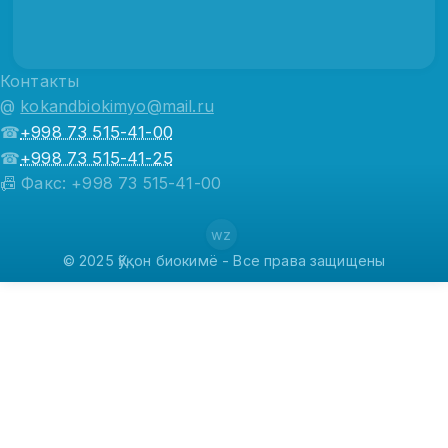
Контакты
@
kokandbiokimyo@mail.ru
☎
+998 73 515-41-00
☎
+998 73 515-41-25
📠 Факс: +998 73 515-41-00
wz
© 2025 Қўқон биокимё - Все права защищены