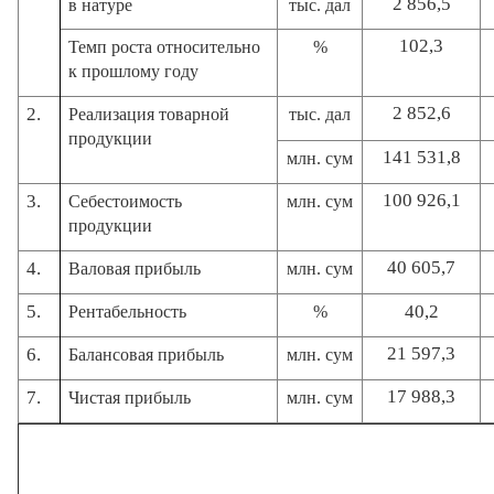
2 856,5
в
натуре
тыс. дал
102,3
Темп роста относительно
%
к прошлому году
2 852,6
2.
Реализация товарной
тыс. дал
продукции
141 531,8
млн. сум
100 926,1
3.
Себестоимость
млн. сум
продукции
40 605,7
4.
Валовая прибыль
млн. сум
5.
40,2
Рентабельность
%
21 597,3
6.
Балансовая прибыль
млн. сум
17 988,3
7.
Чистая прибыль
млн. сум