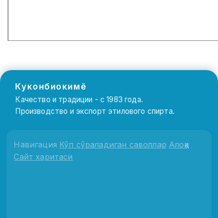
Куконбиокимё
Качество и традиции - с 1983 года.
Производство и экспорт этилового спирта.
Навигация
Кўп сўраладиган саволлар
Алоқа
Сайт харитаси