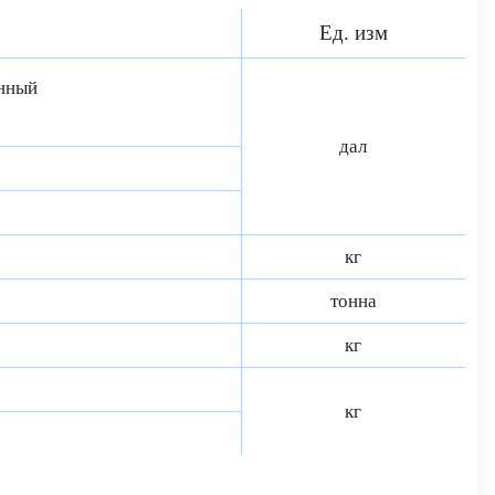
Ед. изм
нный
дал
кг
тонна
кг
кг