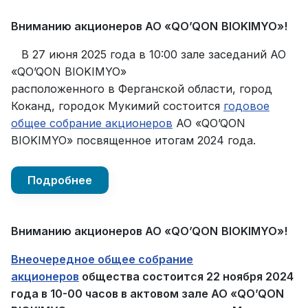
Вниманию акционеров АО «
QO
’
QON
BIOKIMYO
»!
В 27 июня 2025 года в 10:00 зале заседаний АО
«QO’QON BIOKIMYO»
расположенного в Ферганской области, город
Коканд, городок Мукимий состоится
годовое
общее собрание акционеров
АО «QO’QON
BIOKIMYO» посвященное итогам 2024 года.
Подробнее
Вниманию акционеров АО «
QO
’
QON
BIOKIMYO
»!
Внеочередное общее собрание
акционеров
общества состоится 22 ноября 2024
года в 10-00 часов в актовом зале АО «QO’QON