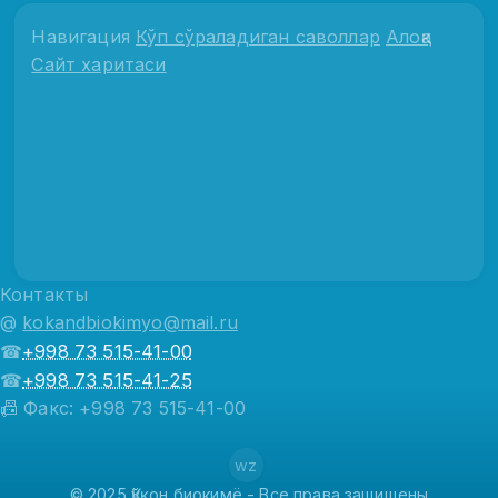
Навигация
Кўп сўраладиган саволлар
Алоқа
Сайт харитаси
Контакты
@
kokandbiokimyo@mail.ru
☎
+998 73 515-41-00
☎
+998 73 515-41-25
📠 Факс: +998 73 515-41-00
wz
© 2025 Қўқон биокимё - Все права защищены