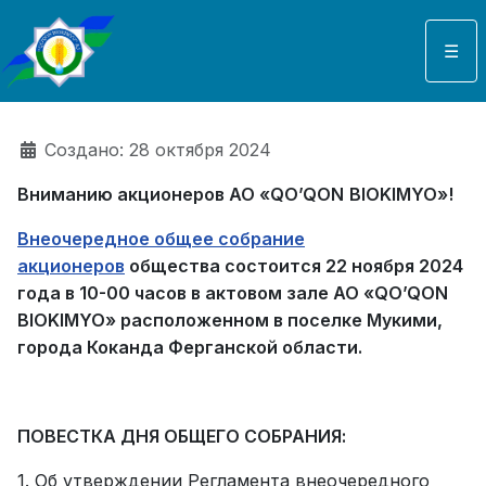
Выберите язык
☰
Информация о материале
Создано: 28 октября 2024
Вниманию акционеров АО «
QO
’
QON
BIOKIMYO
»!
Внеочередное общее собрание
акционеров
общества состоится 22 ноября 2024
года в 10-00 часов в актовом зале АО «QO’QON
BIOKIMYO» расположенном в поселке Мукими,
города Коканда Ферганской области.
ПОВЕСТКА ДНЯ ОБЩЕГО СОБРАНИЯ:
1. Об утверждении Регламента внеочередного