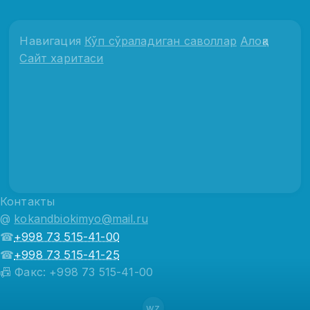
Навигация
Кўп сўраладиган саволлар
Алоқа
Сайт харитаси
Контакты
@
kokandbiokimyo@mail.ru
☎
+998 73 515-41-00
☎
+998 73 515-41-25
📠 Факс: +998 73 515-41-00
wz